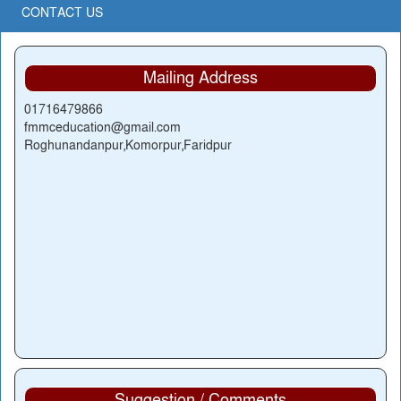
CONTACT US
Mailing Address
01716479866
fmmceducation@gmail.com
Roghunandanpur,Komorpur,Faridpur
Suggestion / Comments