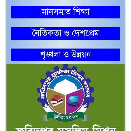
মানসম্মত শিক্ষা
নৈতিকতা ও দেশপ্রেম
শৃঙ্খলা ও উন্নয়ন