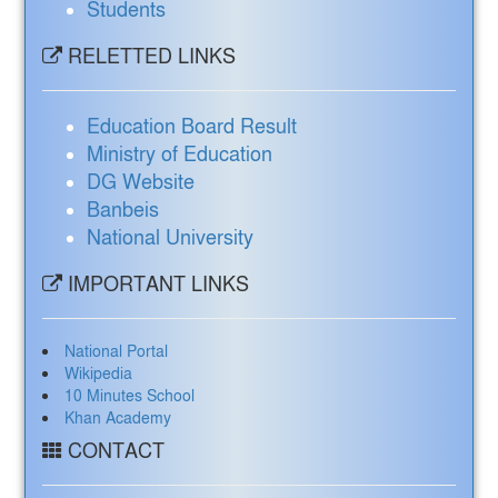
Students
RELETTED LINKS
Education Board Result
Ministry of Education
DG Website
Banbeis
National University
IMPORTANT LINKS
National Portal
Wikipedia
10 Minutes School
Khan Academy
CONTACT