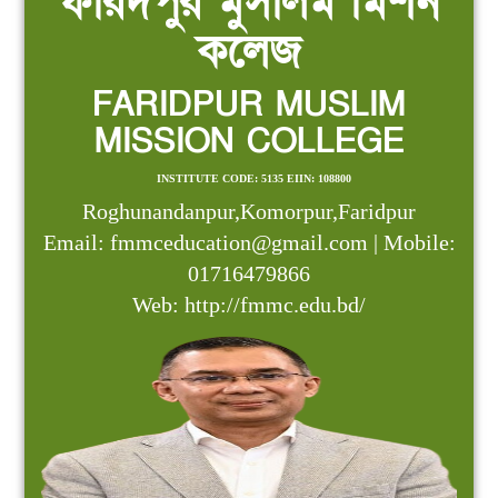
ফরিদপুর মুসলিম মিশন
কলেজ
FARIDPUR MUSLIM
MISSION COLLEGE
INSTITUTE CODE: 5135 EIIN: 108800
Roghunandanpur,Komorpur,Faridpur
Email: fmmceducation@gmail.com | Mobile:
01716479866
Web: http://fmmc.edu.bd/