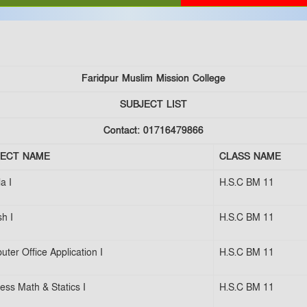
Faridpur Muslim Mission College
SUBJECT LIST
Contact: 01716479866
JECT NAME
CLASS NAME
a I
H.S.C BM 11
sh I
H.S.C BM 11
ter Office Application I
H.S.C BM 11
ess Math & Statics I
H.S.C BM 11