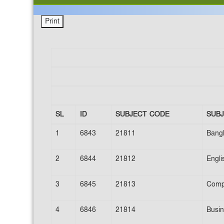
SL
ID
SUBJECT CODE
SUB
1
6843
21811
Bangl
2
6844
21812
Engli
3
6845
21813
Compu
4
6846
21814
Busin