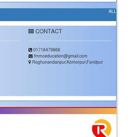
ALL
CONTACT
01716479866
fmmceducation@gmail.com
Roghunandanpur,Komorpur,Faridpur