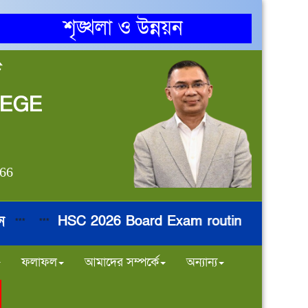
শৃঙ্খলা ও উন্নয়ন
জ
LEGE
866
HSC 2026 Board Exam routine
নির্ব
**
***
***
***
ফলাফল
আমাদের সম্পর্কে
অন্যান্য