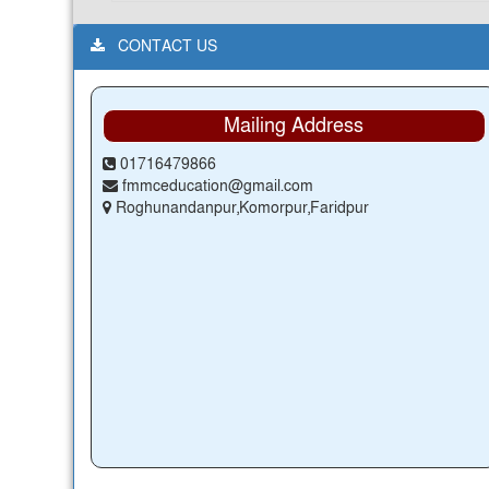
CONTACT US
Mailing Address
01716479866
fmmceducation@gmail.com
Roghunandanpur,Komorpur,Faridpur