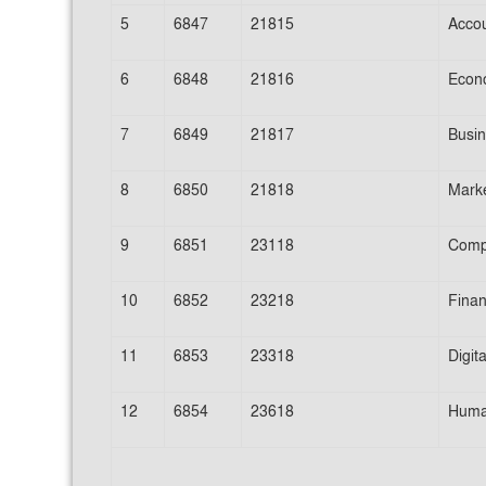
5
6847
21815
Accou
6
6848
21816
Econ
7
6849
21817
Busi
8
6850
21818
Marke
9
6851
23118
Compu
10
6852
23218
Finan
11
6853
23318
Digit
12
6854
23618
Huma