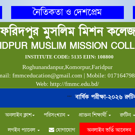
নৈতিকতা ও দেশপ্রেম
ফরিদপুর মুসলিম মিশন কলে
IDPUR MUSLIM MISSION COL
INSTITUTE CODE: 5135 EIIN: 108800
Roghunandanpur,Komorpur,Faridpur
ail: fmmceducation@gmail.com | Mobile: 01716479
Web: http://fmmc.edu.bd/
বার্ষিক পরীক্ষা-২০২৬ রুটিন
***
*
অনলাইন ক্লাশ
পরিসংখ্যান
প্রাক্তন শিক্ষার্থী
রুটিন
লগইন প্যানেল
যোগাযোগ
অনলাইন ভর্তি আবেদন