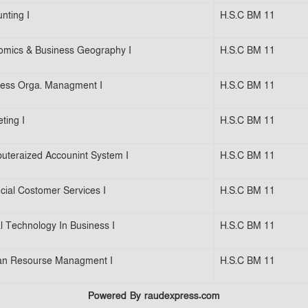
nting I
H.S.C BM 11
omics & Business Geography I
H.S.C BM 11
ness Orga. Managment I
H.S.C BM 11
ting I
H.S.C BM 11
teraized Accounint System I
H.S.C BM 11
cial Costomer Services I
H.S.C BM 11
al Technology In Business I
H.S.C BM 11
n Resourse Managment I
H.S.C BM 11
Powered By raudexpress.com