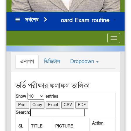
সর্বশেষ
ন
HSC 2026 Board Exam routine
নি
***
***
***
***
Toggle
navigatio
এনালগ
ডিজিটাল
Dropdown
ভর্তি পরীক্ষার ফলাফল তালিকা
Show
entries
Print
Copy
Excel
CSV
PDF
Search:
Action
SL
TITLE
PICTURE