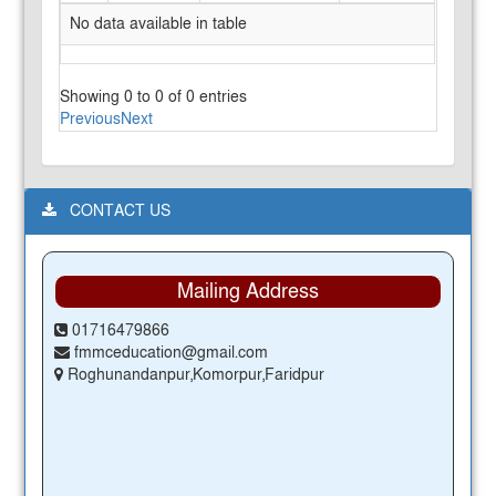
No data available in table
Showing 0 to 0 of 0 entries
Previous
Next
CONTACT US
Mailing Address
01716479866
fmmceducation@gmail.com
Roghunandanpur,Komorpur,Faridpur