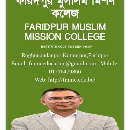
ফরিদপুর মুসলিম মিশন
কলেজ
FARIDPUR MUSLIM
MISSION COLLEGE
INSTITUTE CODE: 5135 EIIN: 108800
Roghunandanpur,Komorpur,Faridpur
Email: fmmceducation@gmail.com | Mobile:
01716479866
Web: http://fmmc.edu.bd/