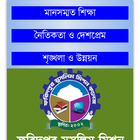
মানসম্মত শিক্ষা
নৈতিকতা ও দেশপ্রেম
শৃঙ্খলা ও উন্নয়ন