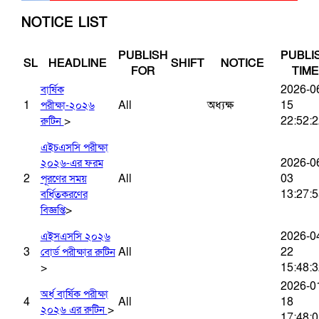
NOTICE LIST
PUBLISH
PUBLI
SL
HEADLINE
SHIFT
NOTICE
FOR
TIME
2026-0
বার্ষিক
1
All
অধ্যক্ষ
15
পরীক্ষা-২০২৬
>
22:52:2
রুটিন
এইচএসসি পরীক্ষা
2026-0
২০২৬-এর ফরম
2
All
03
পূরণের সময়
13:27:5
বর্ধিতকরণের
>
বিজ্ঞপ্তি
2026-0
এইসএসসি ২০২৬
3
All
22
বোর্ড পরীক্ষার রুটিন
>
15:48:3
2026-0
অর্ধ বার্ষিক পরীক্ষা
4
All
18
>
২০২৬ এর রুটিন
17:48:0