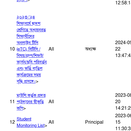
12:58:1
২০২৩-’২৪
শিক্ষাবর্ষে দ্বাদশ
শ্রেণিতে অধ্যয়নরত
শিক্ষার্থীদের
2024-0
অনলাইন টিসি
10
All
অধ্যক্ষ
22
(eTC), বিটিসি /
13:47:4
বিষয়/গ্রুপ/শিফট/
ভার্সন/ছবি পরিবর্তন
এবং ভর্তি বাতিল
কার্যক্রমের সময়
>
বৃদ্ধি প্রসঙ্গে।
2023-0
মাউশি কর্তৃক প্রদত্ত
11
All
20
পাঠদানের স্বীকৃতি
>
14:21:2
কপি
2023-0
Student
12
All
Principal
15
>
Monitoring List
11:30:3