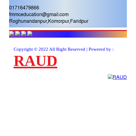
01716479866
fmmceducation@gmail.com
Roghunandanpur,Komorpur,Faridpur
Copyright © 2022 All Right Reserved | Powered by :
RAUD