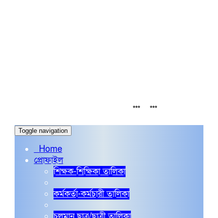
INSTITUTE CODE: 5135 EIIN: 108800
Roghunandanpur,Komorpur,Faridpur
Email: fmmceducation@gmail.com | Mobile:
01716479866
Web: http://fmmc.edu.bd/
সর্বশেষ
 পরীক্ষা 2026 এর ফলাফল
বিশেষ-বিজ্ঞপ্তি
***
***
***
***
Toggle navigation
Home
প্রোফাইল
শিক্ষক-শিক্ষিকা তালিকা
কর্মকর্তা-কর্মচারী তালিকা
চলমান ছাত্র/ছাত্রী তালিকা