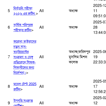
2025-1
নির্বাচনি পরীক্ষা
5
All
অধ্যক্ষ
11
>
২০২৬ এর রুটিন
09:51:0
2025-0
বার্ষিক পরিপূরক
6
All
অধ্যক্ষ
28
>
পরীক্ষার রুটিন
13:44:0
করোনা ভাইরাসের
নতুন সাব-
অধ্যক্ষ,ফরিদপুর
2025-0
ভ্যারিয়েন্টের
7
All
মুসলিম মিশন
19
সংক্রমণ ও ডেঙ্গু
কলেজ
22:33:3
প্রতিরোধে শিক্ষক-
শিক্ষাথীদের জন্য
>
নির্দেশনা।
2025-0
মডেল টেস্ট 2025
8
All
অধ্যক্ষ
17
>
রুটিন
12:56:2
2025-0
উপবৃত্তি সংক্রান্ত
9
All
অধ্যক্ষ
12
>
নোটিশ