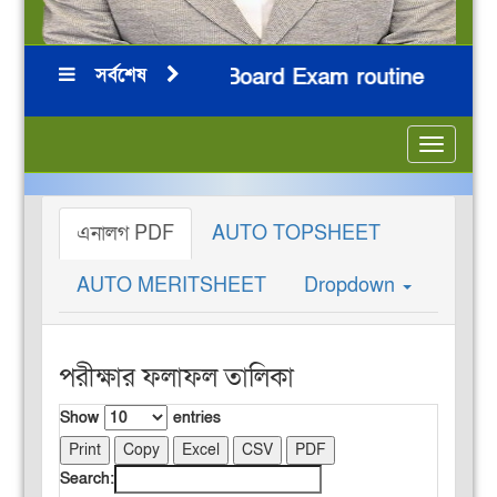
সর্বশেষ
িন
HSC 2026 Board Exam routine
ন
***
***
***
***
Toggle
navigatio
এনালগ PDF
AUTO TOPSHEET
AUTO MERITSHEET
Dropdown
পরীক্ষার ফলাফল তালিকা
Show
entries
Print
Copy
Excel
CSV
PDF
Search: