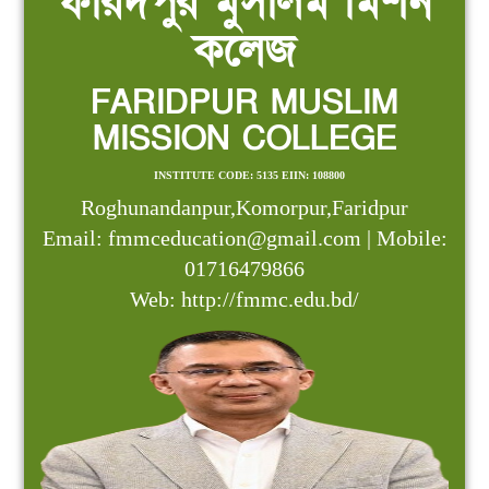
ফরিদপুর মুসলিম মিশন
কলেজ
FARIDPUR MUSLIM
MISSION COLLEGE
INSTITUTE CODE: 5135 EIIN: 108800
Roghunandanpur,Komorpur,Faridpur
Email: fmmceducation@gmail.com | Mobile:
01716479866
Web: http://fmmc.edu.bd/