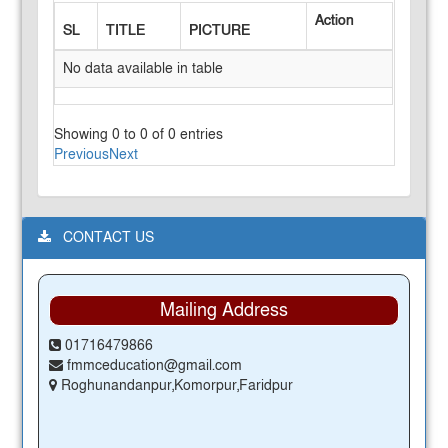
Action
SL
TITLE
PICTURE
No data available in table
Showing 0 to 0 of 0 entries
Previous
Next
CONTACT US
Mailing Address
01716479866
fmmceducation@gmail.com
Roghunandanpur,Komorpur,Faridpur