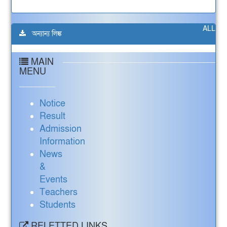
ALL
অন্যান্য লিঙ্ক
MAIN
MENU
Notice
Result
Admission
Information
News
&
Events
Teachers
Students
RELETTED LINKS