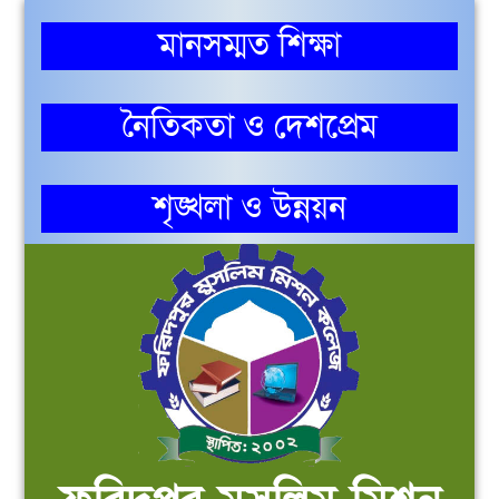
মানসম্মত শিক্ষা
নৈতিকতা ও দেশপ্রেম
শৃঙ্খলা ও উন্নয়ন