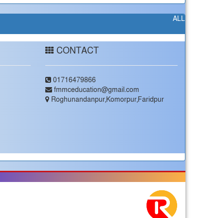
ALL
CONTACT
01716479866
fmmceducation@gmail.com
Roghunandanpur,Komorpur,Faridpur