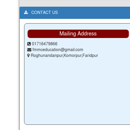
CONTACT US
Mailing Address
01716479866
fmmceducation@gmail.com
Roghunandanpur,Komorpur,Faridpur