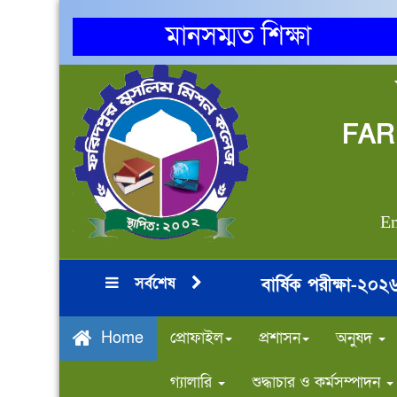
মানসম্মত শিক্ষা
FAR
Em
সর্বশেষ
বার্ষিক পরীক্ষা-২০২৬ রু
***
প্রোফাইল
প্রশাসন
অনুষদ
Home
গ্যালারি
শুদ্ধাচার ও কর্মসম্পাদন