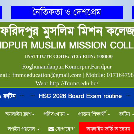
নৈতিকতা ও দেশপ্রেম
ফরিদপুর মুসলিম মিশন কলে
IDPUR MUSLIM MISSION COL
INSTITUTE CODE: 5135 EIIN: 108800
Roghunandanpur,Komorpur,Faridpur
ail: fmmceducation@gmail.com | Mobile: 01716479
Web: http://fmmc.edu.bd/
টিন
HSC 2026 Board Exam routine
***
***
***
***
অনলাইন ক্লাশ
পরিসংখ্যান
প্রাক্তন শিক্ষার্থী
রুটিন
লগইন প্যানেল
যোগাযোগ
অনলাইন ভর্তি আবেদন