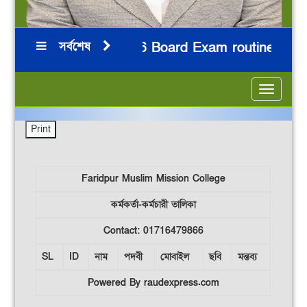
সর্বশেষ
ুটিন
HSC 2026 Board Exam routine
***
***
***
**
Toggle
navigatio
Faridpur Muslim Mission College
কর্মকর্তা-কর্মচারী তালিকা
Contact: 01716479866
SL
ID
নাম
পদবী
মোবাইল
ছবি
মন্তব্য
Powered By raudexpress.com