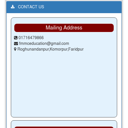
CONTACT US
Mailing Address
01716479866
fmmceducation@gmail.com
Roghunandanpur,Komorpur,Faridpur