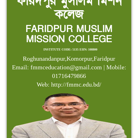
ফরিদপুর মুসলিম মিশন
কলেজ
FARIDPUR MUSLIM
MISSION COLLEGE
INSTITUTE CODE: 5135 EIIN: 108800
Roghunandanpur,Komorpur,Faridpur
Email: fmmceducation@gmail.com | Mobile:
01716479866
Web: http://fmmc.edu.bd/