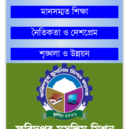
মানসম্মত শিক্ষা
নৈতিকতা ও দেশপ্রেম
শৃঙ্খলা ও উন্নয়ন