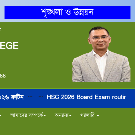
শৃঙ্খলা ও উন্নয়ন
জ
LEGE
866
রুটিন
HSC 2026 Board Exam routine
***
***
***
*
আমাদের সম্পর্কে
অন্যান্য
গ্যালারি