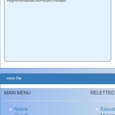
Roghunandanpur,Komorpur,Faridpur
অন্যান্য লিঙ্ক
MAIN MENU
RELETTED
Notice
Educat