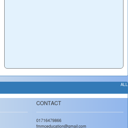
ALL
CONTACT
01716479866
fmmceducation@gmail.com