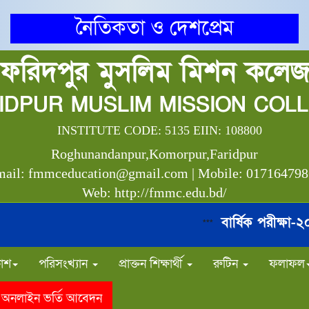
নৈতিকতা ও দেশপ্রেম
ফরিদপুর মুসলিম মিশন কলে
IDPUR MUSLIM MISSION COL
INSTITUTE CODE: 5135 EIIN: 108800
Roghunandanpur,Komorpur,Faridpur
ail: fmmceducation@gmail.com | Mobile: 01716479
Web: http://fmmc.edu.bd/
বার্ষিক পরীক্ষা-২০২৬ 
***
লাশ
পরিসংখ্যান
প্রাক্তন শিক্ষার্থী
রুটিন
ফলাফল
অনলাইন ভর্তি আবেদন