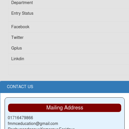
Department
Entry Status
Facebook
Twitter
Gplus
Linkdin
CONTACT US
Mailing Address
01716479866
fmmceducation@gmail.com