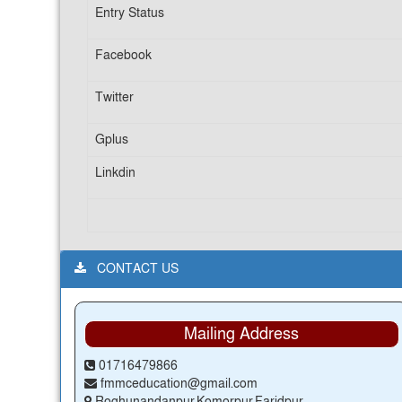
Entry Status
Facebook
Twitter
Gplus
Linkdin
CONTACT US
Mailing Address
01716479866
fmmceducation@gmail.com
Roghunandanpur,Komorpur,Faridpur