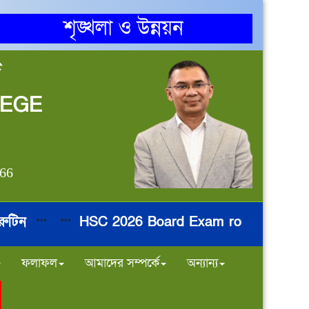
শৃঙ্খলা ও উন্নয়ন
জ
LEGE
866
HSC 2026 Board Exam routine
নি
***
***
***
***
ফলাফল
আমাদের সম্পর্কে
অন্যান্য