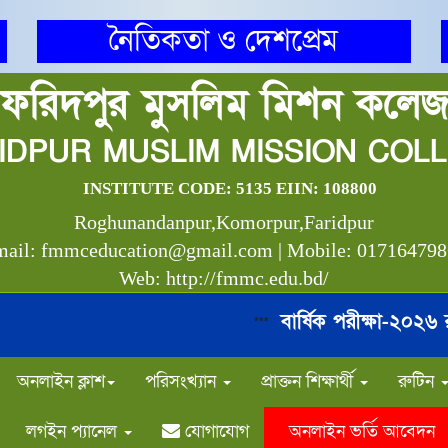
নৈতিকতা ও দেশপ্রেম
ফরিদপুর মুসলিম মিশন কলে
IDPUR MUSLIM MISSION COL
INSTITUTE CODE: 5135 EIIN: 108800
Roghunandanpur,Komorpur,Faridpur
ail: fmmceducation@gmail.com | Mobile: 01716479
Web: http://fmmc.edu.bd/
বার্ষিক পরীক্ষা-২০২৬ রুটিন
***
অনলাইন ক্লাশ
পরিসংখ্যান
প্রাক্তন শিক্ষার্থী
রুটিন
লগইন প্যানেল
যোগাযোগ
অনলাইন ভর্তি আবেদন