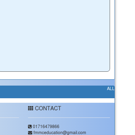
ALL
CONTACT
01716479866
fmmceducation@gmail.com