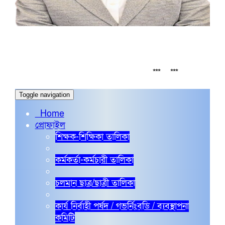
সর্বশেষ
 2026 Board Exam routine
নির্বাচনি পরীক্
***
***
Toggle navigation
Home
প্রোফাইল
শিক্ষক-শিক্ষিকা তালিকা
কর্মকর্তা-কর্মচারী তালিকা
চলমান ছাত্র/ছাত্রী তালিকা
কার্য নির্বাহী পর্ষদ / গভর্নিংবডি / ব্যবস্থাপনা
কমিটি