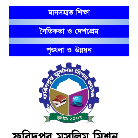
মানসম্মত শিক্ষা
নৈতিকতা ও দেশপ্রেম
শৃঙ্খলা ও উন্নয়ন
ফরিদপুর মুসলিম মিশন