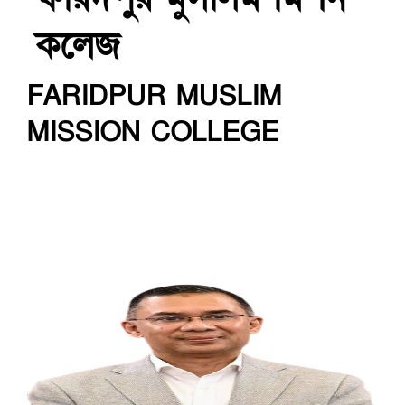
কলেজ
FARIDPUR MUSLIM
MISSION COLLEGE
INSTITUTE CODE: 5135 EIIN: 108800
Roghunandanpur,Komorpur,Faridpur
Email: fmmceducation@gmail.com | Mobile:
01716479866
Web: http://fmmc.edu.bd/