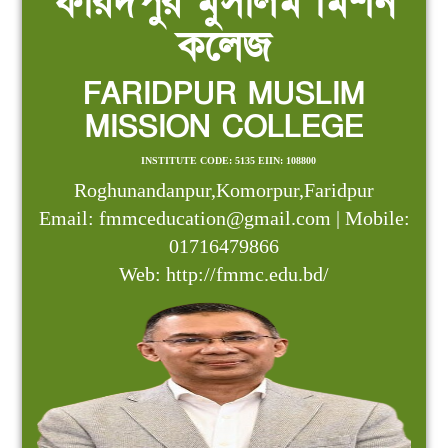
ফরিদপুর মুসলিম মিশন
কলেজ
FARIDPUR MUSLIM
MISSION COLLEGE
INSTITUTE CODE: 5135 EIIN: 108800
Roghunandanpur,Komorpur,Faridpur
Email: fmmceducation@gmail.com | Mobile:
01716479866
Web: http://fmmc.edu.bd/