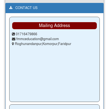
CONTACT US
Mailing Address
01716479866
fmmceducation@gmail.com
Roghunandanpur,Komorpur,Faridpur