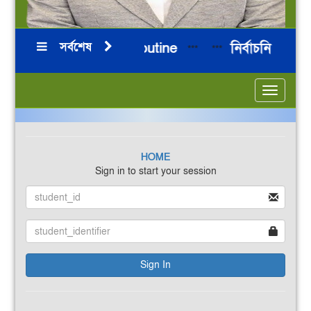
সর্বশেষ
2026 Board Exam routine
নির্বাচনি পরীক্
***
***
Toggle
navigatio
HOME
Sign in to start your session
Sign In