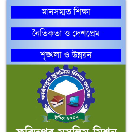
মানসম্মত শিক্ষা
নৈতিকতা ও দেশপ্রেম
শৃঙ্খলা ও উন্নয়ন