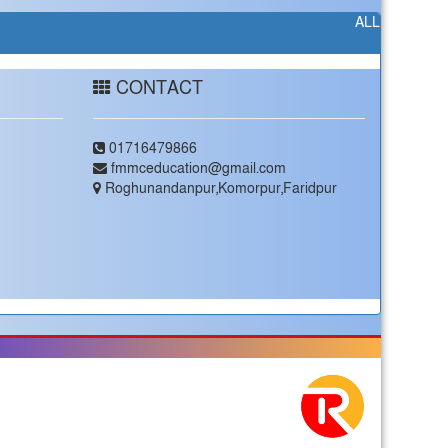
ALL
CONTACT
01716479866
fmmceducation@gmail.com
Roghunandanpur,Komorpur,Faridpur