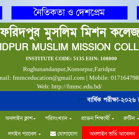
নৈতিকতা ও দেশপ্রেম
ফরিদপুর মুসলিম মিশন কলে
IDPUR MUSLIM MISSION COL
INSTITUTE CODE: 5135 EIIN: 108800
Roghunandanpur,Komorpur,Faridpur
ail: fmmceducation@gmail.com | Mobile: 01716479
Web: http://fmmc.edu.bd/
বার্ষিক পরীক্ষা-২০২৬ রুট
***
অনলাইন ক্লাশ
পরিসংখ্যান
প্রাক্তন শিক্ষার্থী
রুটিন
লগইন প্যানেল
যোগাযোগ
অনলাইন ভর্তি আবেদন