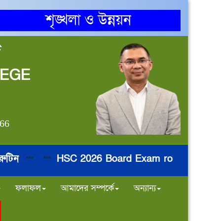
শৃঙ্খলা ও উন্নয়ন
জ
LEGE
866
িন
HSC 2026 Board Exam routine
ন
***
***
***
***
ফলাফল
আমাদের সম্পর্কে
অন্যান্য