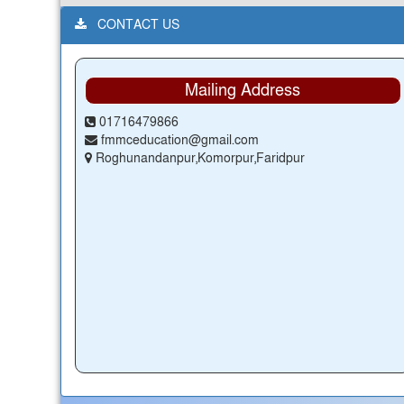
CONTACT US
Mailing Address
01716479866
fmmceducation@gmail.com
Roghunandanpur,Komorpur,Faridpur