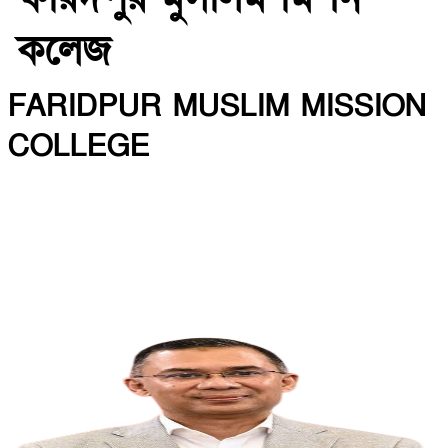
কলেজ
FARIDPUR MUSLIM MISSION
COLLEGE
INSTITUTE CODE: 5135 EIIN: 108800
Roghunandanpur,Komorpur,Faridpur
Email: fmmceducation@gmail.com | Mobile:
01716479866
Web: http://fmmc.edu.bd/