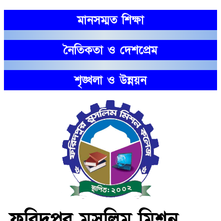
মানসম্মত শিক্ষা
নৈতিকতা ও দেশপ্রেম
শৃঙ্খলা ও উন্নয়ন
ফরিদপুর মুসলিম মিশন