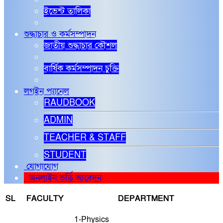
ইভেন্ট তালিকা
শুদ্ধাচার ও কর্মসম্পাদন
জাতীয় শুদ্ধাচার কৌশল
বার্ষিক কর্মসম্পাদন চুক্তি
লগইন প্যানেল
RAUDBOOK
ADMIN
TEACHER & STAFF
STUDENT
যোগাযোগ
অনলাইন ভর্তি আবেদন
SL
FACULTY
DEPARTMENT
1-Physics