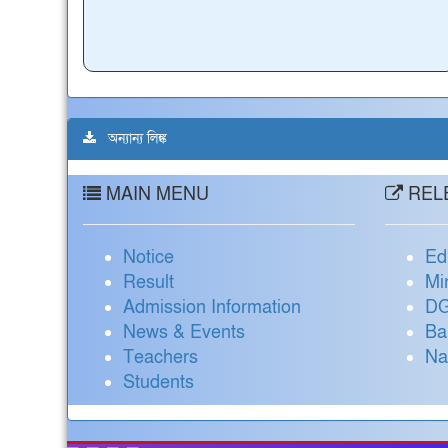
অন্যান্য লিঙ্ক
MAIN MENU
RELE
Notice
Ed
Result
Mi
Admission Information
DG
News & Events
Ba
Teachers
Na
Students