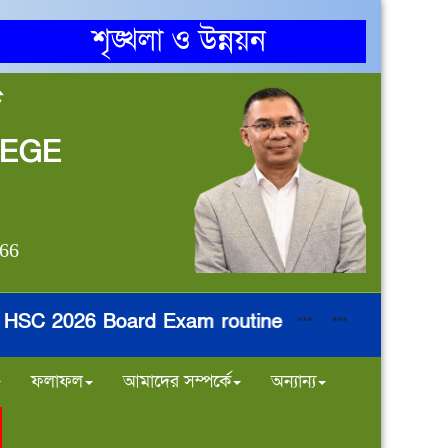
শৃঙ্খলা ও উন্নয়ন
জ
LEGE
866
C 2026 Board Exam routine
নির্বাচনি পরী
***
***
ফলাফল
আমাদের সম্পর্কে
অন্যান্য