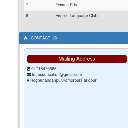
7
Eximus-Edu
8
English Language Club
CONTACT US
Mailing Address
01716479866
fmmceducation@gmail.com
Roghunandanpur,Komorpur,Faridpur