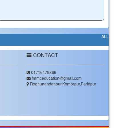
ALL
CONTACT
01716479866
fmmceducation@gmail.com
Roghunandanpur,Komorpur,Faridpur