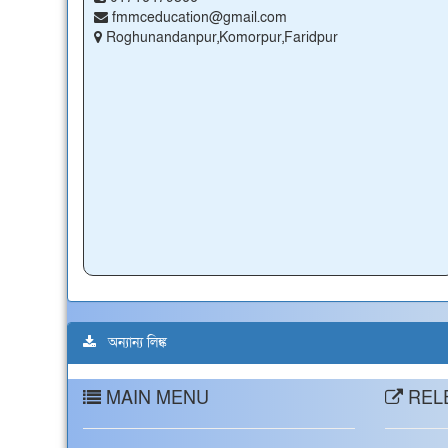
fmmceducation@gmail.com
Roghunandanpur,Komorpur,Faridpur
অন্যান্য লিঙ্ক
MAIN MENU
RELE