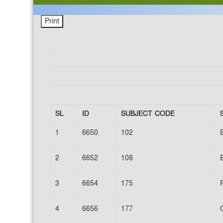
SL
ID
SUBJECT CODE
1
6650
102
2
6652
108
E
3
6654
175
P
4
6656
177