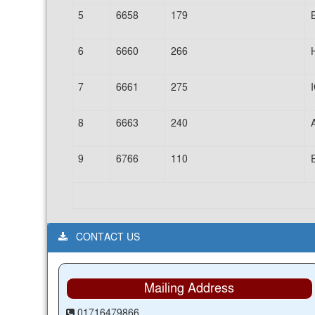
5
6658
179
B
6
6660
266
7
6661
275
8
6663
240
9
6766
110
CONTACT US
Mailing Address
01716479866