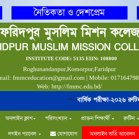
নৈতিকতা ও দেশপ্রেম
ফরিদপুর মুসলিম মিশন কলে
IDPUR MUSLIM MISSION COL
INSTITUTE CODE: 5135 EIIN: 108800
Roghunandanpur,Komorpur,Faridpur
ail: fmmceducation@gmail.com | Mobile: 01716479
Web: http://fmmc.edu.bd/
বার্ষিক পরীক্ষা-২০২৬ রুটিন
***
*
অনলাইন ক্লাশ
পরিসংখ্যান
প্রাক্তন শিক্ষার্থী
রুটিন
লগইন প্যানেল
যোগাযোগ
অনলাইন ভর্তি আবেদন