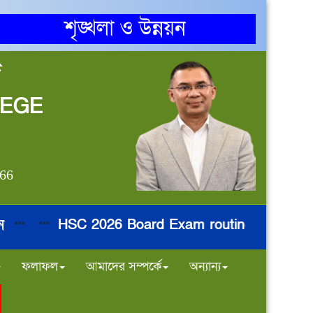
শৃঙ্খলা ও উন্নয়ন
জ
LEGE
866
HSC 2026 Board Exam routine
নির্ব
**
***
***
***
ফলাফল
আমাদের সম্পর্কে
অন্যান্য