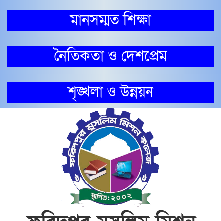
মানসম্মত শিক্ষা
নৈতিকতা ও দেশপ্রেম
শৃঙ্খলা ও উন্নয়ন