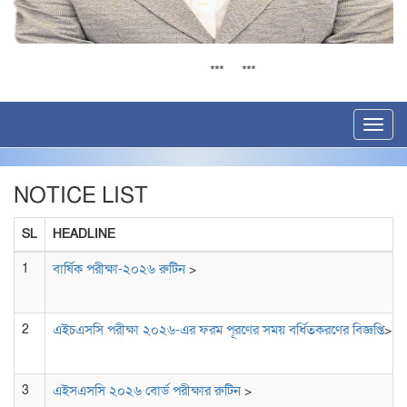
সর্বশেষ
ফল
বিশেষ-বিজ্ঞপ্তি
অর্ধ বার্ষিক পরীক্ষা ২
***
***
***
***
Toggl
navig
NOTICE LIST
SL
HEADLINE
1
বার্ষিক পরীক্ষা-২০২৬ রুটিন
>
2
এইচএসসি পরীক্ষা ২০২৬-এর ফরম পূরণের সময় বর্ধিতকরণের বিজ্ঞপ্তি
>
3
এইসএসসি ২০২৬ বোর্ড পরীক্ষার রুটিন
>