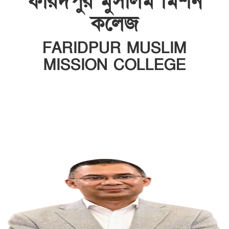
ফরিদপুর মুসলিম মিশন
কলেজ
FARIDPUR MUSLIM
MISSION COLLEGE
INSTITUTE CODE: 5135 EIIN: 108800
Roghunandanpur,Komorpur,Faridpur
Email: fmmceducation@gmail.com | Mobile:
01716479866
Web: http://fmmc.edu.bd/