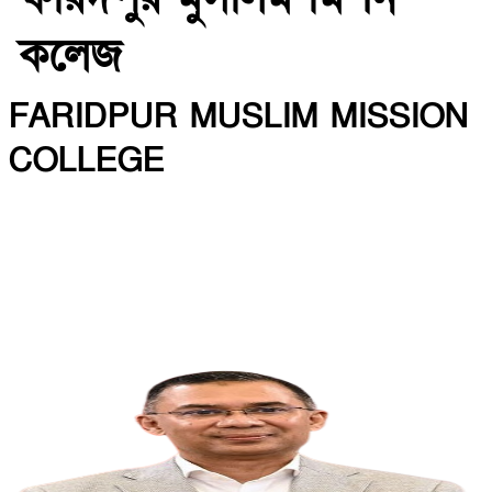
কলেজ
FARIDPUR MUSLIM MISSION
COLLEGE
INSTITUTE CODE: 5135 EIIN: 108800
Roghunandanpur,Komorpur,Faridpur
Email: fmmceducation@gmail.com | Mobile:
01716479866
Web: http://fmmc.edu.bd/