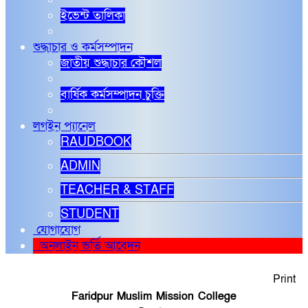
ইভেন্ট তালিকা
শুদ্ধাচার ও কর্মসম্পাদন
জাতীয় শুদ্ধাচার কৌশল
বার্ষিক কর্মসম্পাদন চুক্তি
লগইন প্যানেল
RAUDBOOK
ADMIN
TEACHER & STAFF
STUDENT
যোগাযোগ
অনলাইন ভর্তি আবেদন
Print
Faridpur Muslim Mission College