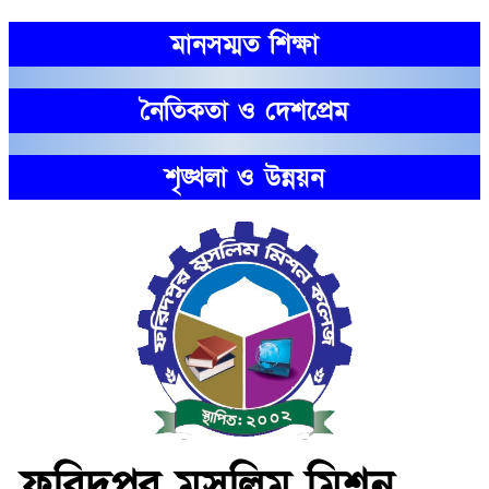
মানসম্মত শিক্ষা
নৈতিকতা ও দেশপ্রেম
শৃঙ্খলা ও উন্নয়ন
ফরিদপুর মুসলিম মিশন