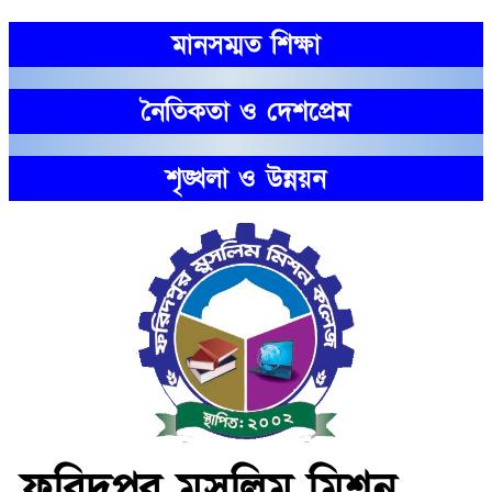
মানসম্মত শিক্ষা
নৈতিকতা ও দেশপ্রেম
শৃঙ্খলা ও উন্নয়ন
ফরিদপুর মুসলিম মিশন