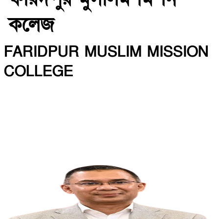
কলেজ
FARIDPUR MUSLIM MISSION
COLLEGE
INSTITUTE CODE: 5135 EIIN: 108800
Roghunandanpur,Komorpur,Faridpur
Email: fmmceducation@gmail.com | Mobile:
01716479866
Web: http://fmmc.edu.bd/