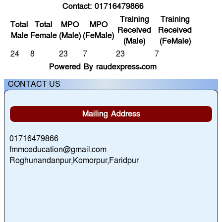
Contact: 01716479866
Training
Training
Total
Total
MPO
MPO
Received
Received
Male
Female
(Male)
(FeMale)
(Male)
(FeMale)
24
8
23
7
23
7
Powered By raudexpress.com
CONTACT US
Mailing Address
01716479866
fmmceducation@gmail.com
Roghunandanpur,Komorpur,Faridpur