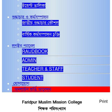
ইভেন্ট তালিকা
শুদ্ধাচার ও কর্মসম্পাদন
জাতীয় শুদ্ধাচার কৌশল
বার্ষিক কর্মসম্পাদন চুক্তি
লগইন প্যানেল
RAUDBOOK
ADMIN
TEACHER & STAFF
STUDENT
যোগাযোগ
অনলাইন ভর্তি আবেদন
Print
Faridpur Muslim Mission College
শিক্ষক পরিসংখ্যান