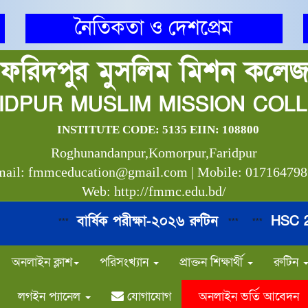
নৈতিকতা ও দেশপ্রেম
ফরিদপুর মুসলিম মিশন কলে
IDPUR MUSLIM MISSION COL
INSTITUTE CODE: 5135 EIIN: 108800
Roghunandanpur,Komorpur,Faridpur
ail: fmmceducation@gmail.com | Mobile: 01716479
Web: http://fmmc.edu.bd/
বার্ষিক পরীক্ষা-২০২৬ রুটিন
HSC 2026
***
***
***
অনলাইন ক্লাশ
পরিসংখ্যান
প্রাক্তন শিক্ষার্থী
রুটিন
লগইন প্যানেল
যোগাযোগ
অনলাইন ভর্তি আবেদন