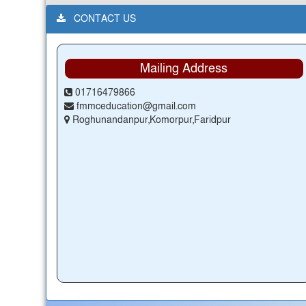
CONTACT US
Mailing Address
01716479866
fmmceducation@gmail.com
Roghunandanpur,Komorpur,Faridpur