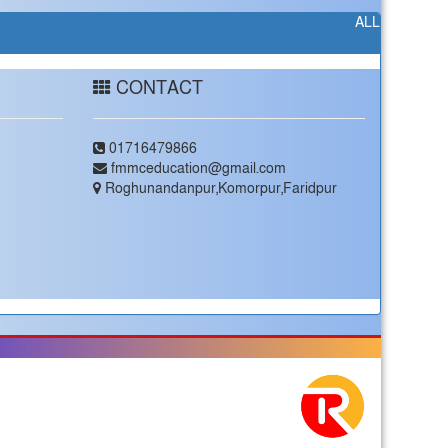
ALL
CONTACT
01716479866
fmmceducation@gmail.com
Roghunandanpur,Komorpur,Faridpur