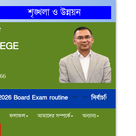
শৃঙ্খলা ও উন্নয়ন
জ
LEGE
866
 Board Exam routine
নির্বাচনি পরীক্ষা 20
***
***
ফলাফল
আমাদের সম্পর্কে
অন্যান্য