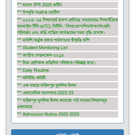
*** মডেল টেস্ট 2025 রুটিন
*** উপবৃত্তি সংক্রান্ত নোটিশ
*** ২০২৩-’২৪ শিক্ষাবর্ষে দ্বাদশ শ্রেণিতে অধ্যয়নরত শিক্ষার্থীদের
অনলাইন টিসি (eTC), বিটিসি / বিষয়/গ্রুপ/শিফট/ভার্সন/ছবি
পরিবর্তন এবং ভর্তি বাতিল কার্যক্রমের সময় বৃদ্ধি প্রসঙ্গে।
*** মাউশি কর্তৃক প্রদত্ত পাঠদানের স্বীকৃতি কপি
*** Student Monitoring List
*** জাতীয় বেতনস্কেল-২০১৫
*** নিজ শ্রেণিকক্ষ প্রতিদিন পরিষ্কার-পরিচ্ছন্ন রাখা।
*** Daily Routine
*** মনিটরিং কমিটি
*** এক নজরে ফরিদপুর মুসলিম মিশন
*** একাডেমিক ক্যালন্ডার-2022-23
*** ফরিদপুর মুসলিম মিশন কলেজে পাঠ দানের বিষয়সমূহ
একনজরে
*** Admission Notice 2022-2023