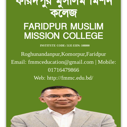
ফরিদপুর মুসলিম মিশন
কলেজ
FARIDPUR MUSLIM
MISSION COLLEGE
INSTITUTE CODE: 5135 EIIN: 108800
Roghunandanpur,Komorpur,Faridpur
Email: fmmceducation@gmail.com | Mobile:
01716479866
Web: http://fmmc.edu.bd/