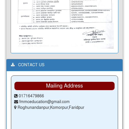
CONTACT US
Mailing Address
01716479866
fmmceducation@gmail.com
Roghunandanpur,Komorpur,Faridpur