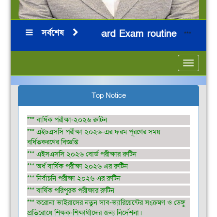
সর্বশেষ
HSC 2026 Board Exam routine
নির
***
***
***
***
Toggle
navigatio
Top Notice
*** বার্ষিক পরীক্ষা-২০২৬ রুটিন
*** এইচএসসি পরীক্ষা ২০২৬-এর ফরম পূরণের সময়
বর্ধিতকরণের বিজ্ঞপ্তি
*** এইসএসসি ২০২৬ বোর্ড পরীক্ষার রুটিন
*** অর্ধ বার্ষিক পরীক্ষা ২০২৬ এর রুটিন
*** নির্বাচনি পরীক্ষা ২০২৬ এর রুটিন
*** বার্ষিক পরিপূরক পরীক্ষার রুটিন
*** করোনা ভাইরাসের নতুন সাব-ভ্যারিয়েন্টের সংক্রমণ ও ডেঙ্গু
প্রতিরোধে শিক্ষক-শিক্ষাথীদের জন্য নির্দেশনা।