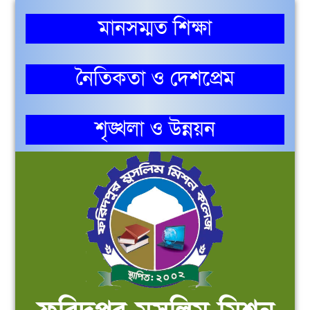
মানসম্মত শিক্ষা
নৈতিকতা ও দেশপ্রেম
শৃঙ্খলা ও উন্নয়ন