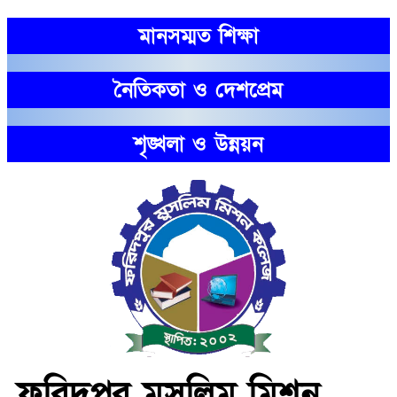
মানসম্মত শিক্ষা
নৈতিকতা ও দেশপ্রেম
শৃঙ্খলা ও উন্নয়ন
ফরিদপুর মুসলিম মিশন