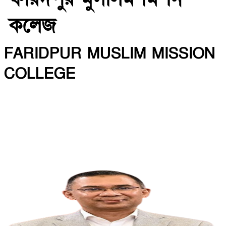
কলেজ
FARIDPUR MUSLIM MISSION
COLLEGE
INSTITUTE CODE: 5135 EIIN: 108800
Roghunandanpur,Komorpur,Faridpur
Email: fmmceducation@gmail.com | Mobile:
01716479866
Web: http://fmmc.edu.bd/