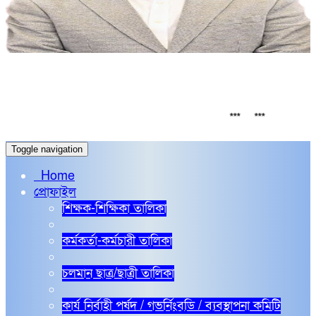
সর্বশেষ
SC 2026 Board Exam routine
নির্বাচনি পর
***
***
Toggle navigation
Home
প্রোফাইল
শিক্ষক-শিক্ষিকা তালিকা
কর্মকর্তা-কর্মচারী তালিকা
চলমান ছাত্র/ছাত্রী তালিকা
কার্য নির্বাহী পর্ষদ / গভর্নিংবডি / ব্যবস্থাপনা কমিটি