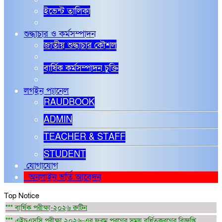
ইভেন্ট তালিকা
শুদ্ধাচার ও কর্মসম্পাদন
জাতীয় শুদ্ধাচার কৌশল
বার্ষিক কর্মসম্পাদন চুক্তি
লগইন প্যানেল
RAUDBOOK
ADMIN
TEACHER & STAFF
STUDENT
যোগাযোগ
অনলাইন ভর্তি আবেদন
Top Notice
*** বার্ষিক পরীক্ষা-২০২৬ রুটিন
*** এইচএসসি পরীক্ষা ২০২৬-এর ফরম পূরণের সময় বর্ধিতকরণের বিজ্ঞপ্তি