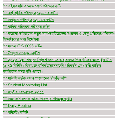
*** এইসএসসি ২০২৬ বোর্ড পরীক্ষার রুটিন
*** অর্ধ বার্ষিক পরীক্ষা ২০২৬ এর রুটিন
*** নির্বাচনি পরীক্ষা ২০২৬ এর রুটিন
*** বার্ষিক পরিপূরক পরীক্ষার রুটিন
*** করোনা ভাইরাসের নতুন সাব-ভ্যারিয়েন্টের সংক্রমণ ও ডেঙ্গু প্রতিরোধে শিক্ষক-
শিক্ষাথীদের জন্য নির্দেশনা।
*** মডেল টেস্ট 2025 রুটিন
*** উপবৃত্তি সংক্রান্ত নোটিশ
*** ২০২৩-’২৪ শিক্ষাবর্ষে দ্বাদশ শ্রেণিতে অধ্যয়নরত শিক্ষার্থীদের অনলাইন টিসি
(eTC), বিটিসি / বিষয়/গ্রুপ/শিফট/ভার্সন/ছবি পরিবর্তন এবং ভর্তি বাতিল
কার্যক্রমের সময় বৃদ্ধি প্রসঙ্গে।
*** মাউশি কর্তৃক প্রদত্ত পাঠদানের স্বীকৃতি কপি
*** Student Monitoring List
*** জাতীয় বেতনস্কেল-২০১৫
*** নিজ শ্রেণিকক্ষ প্রতিদিন পরিষ্কার-পরিচ্ছন্ন রাখা।
*** Daily Routine
*** মনিটরিং কমিটি