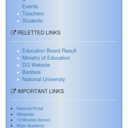
Events
Teachers
Students
RELETTED LINKS
Education Board Result
Ministry of Education
DG Website
Banbeis
National University
IMPORTANT LINKS
National Portal
Wikipedia
10 Minutes School
Khan Academy