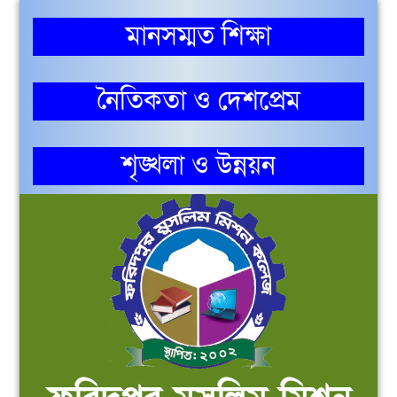
মানসম্মত শিক্ষা
নৈতিকতা ও দেশপ্রেম
শৃঙ্খলা ও উন্নয়ন