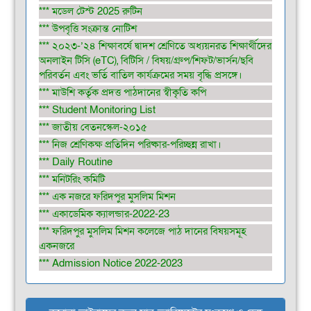
*** মডেল টেস্ট 2025 রুটিন
*** উপবৃত্তি সংক্রান্ত নোটিশ
*** ২০২৩-’২৪ শিক্ষাবর্ষে দ্বাদশ শ্রেণিতে অধ্যয়নরত শিক্ষার্থীদের
অনলাইন টিসি (eTC), বিটিসি / বিষয়/গ্রুপ/শিফট/ভার্সন/ছবি
পরিবর্তন এবং ভর্তি বাতিল কার্যক্রমের সময় বৃদ্ধি প্রসঙ্গে।
*** মাউশি কর্তৃক প্রদত্ত পাঠদানের স্বীকৃতি কপি
*** Student Monitoring List
*** জাতীয় বেতনস্কেল-২০১৫
*** নিজ শ্রেণিকক্ষ প্রতিদিন পরিষ্কার-পরিচ্ছন্ন রাখা।
*** Daily Routine
*** মনিটরিং কমিটি
*** এক নজরে ফরিদপুর মুসলিম মিশন
*** একাডেমিক ক্যালন্ডার-2022-23
*** ফরিদপুর মুসলিম মিশন কলেজে পাঠ দানের বিষয়সমূহ
একনজরে
*** Admission Notice 2022-2023