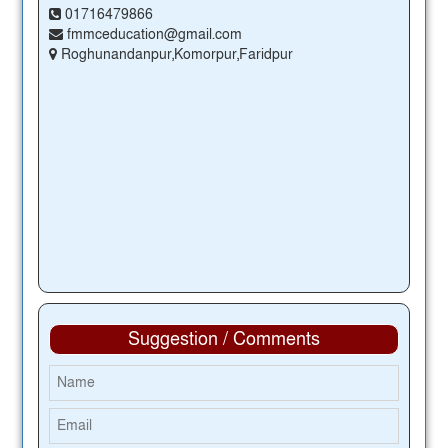
01716479866
fmmceducation@gmail.com
Roghunandanpur,Komorpur,Faridpur
Suggestion / Comments