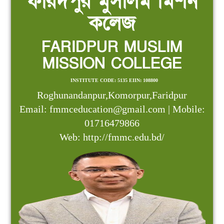
ফরিদপুর মুসলিম মিশন
কলেজ
FARIDPUR MUSLIM
MISSION COLLEGE
INSTITUTE CODE: 5135 EIIN: 108800
Roghunandanpur,Komorpur,Faridpur
Email: fmmceducation@gmail.com | Mobile:
01716479866
Web: http://fmmc.edu.bd/