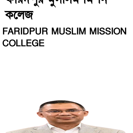
কলেজ
FARIDPUR MUSLIM MISSION
COLLEGE
INSTITUTE CODE: 5135 EIIN: 108800
Roghunandanpur,Komorpur,Faridpur
Email: fmmceducation@gmail.com | Mobile:
01716479866
Web: http://fmmc.edu.bd/