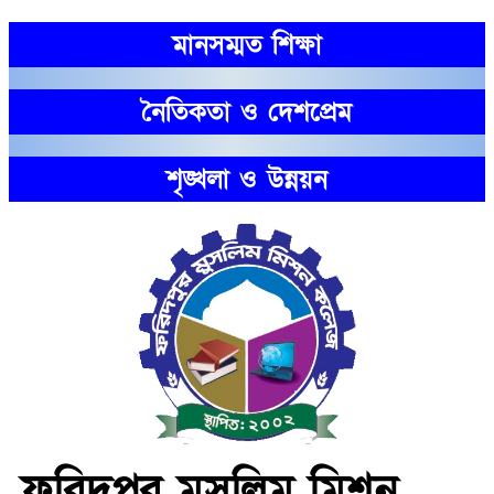
মানসম্মত শিক্ষা
নৈতিকতা ও দেশপ্রেম
শৃঙ্খলা ও উন্নয়ন
ফরিদপুর মুসলিম মিশন