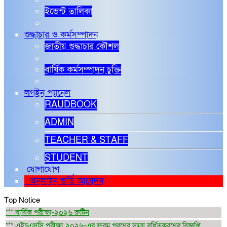
ইভেন্ট তালিকা
শুদ্ধাচার ও কর্মসম্পাদন
জাতীয় শুদ্ধাচার কৌশল
বার্ষিক কর্মসম্পাদন চুক্তি
লগইন প্যানেল
RAUDBOOK
ADMIN
TEACHER & STAFF
STUDENT
যোগাযোগ
অনলাইন ভর্তি আবেদন
Top Notice
*** বার্ষিক পরীক্ষা-২০২৬ রুটিন
*** এইচএসসি পরীক্ষা ২০২৬-এর ফরম পূরণের সময় বর্ধিতকরণের বিজ্ঞপ্তি