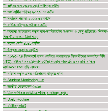
*** এইসএসসি ২০২৬ বোর্ড পরীক্ষার রুটিন
*** অর্ধ বার্ষিক পরীক্ষা ২০২৬ এর রুটিন
*** নির্বাচনি পরীক্ষা ২০২৬ এর রুটিন
*** বার্ষিক পরিপূরক পরীক্ষার রুটিন
*** করোনা ভাইরাসের নতুন সাব-ভ্যারিয়েন্টের সংক্রমণ ও ডেঙ্গু প্রতিরোধে শিক্ষক-
শিক্ষাথীদের জন্য নির্দেশনা।
*** মডেল টেস্ট 2025 রুটিন
*** উপবৃত্তি সংক্রান্ত নোটিশ
*** ২০২৩-’২৪ শিক্ষাবর্ষে দ্বাদশ শ্রেণিতে অধ্যয়নরত শিক্ষার্থীদের অনলাইন টিসি
(eTC), বিটিসি / বিষয়/গ্রুপ/শিফট/ভার্সন/ছবি পরিবর্তন এবং ভর্তি বাতিল
কার্যক্রমের সময় বৃদ্ধি প্রসঙ্গে।
*** মাউশি কর্তৃক প্রদত্ত পাঠদানের স্বীকৃতি কপি
*** Student Monitoring List
*** জাতীয় বেতনস্কেল-২০১৫
*** নিজ শ্রেণিকক্ষ প্রতিদিন পরিষ্কার-পরিচ্ছন্ন রাখা।
*** Daily Routine
*** মনিটরিং কমিটি