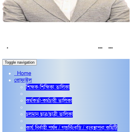
সর্বশেষ
SC 2026 Board Exam routine
নির্বাচনি পর
***
***
Toggle navigation
Home
প্রোফাইল
শিক্ষক-শিক্ষিকা তালিকা
কর্মকর্তা-কর্মচারী তালিকা
চলমান ছাত্র/ছাত্রী তালিকা
কার্য নির্বাহী পর্ষদ / গভর্নিংবডি / ব্যবস্থাপনা কমিটি