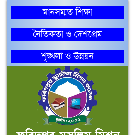
মানসম্মত শিক্ষা
নৈতিকতা ও দেশপ্রেম
শৃঙ্খলা ও উন্নয়ন