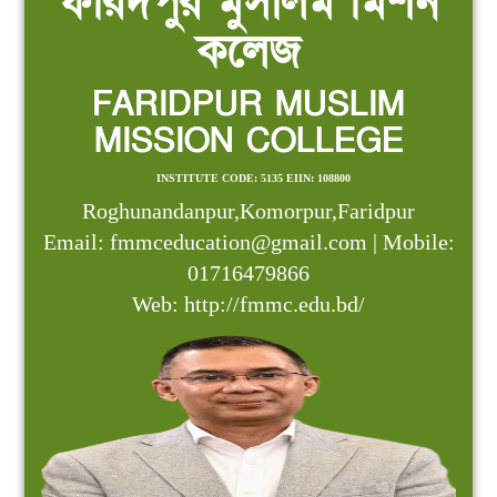
ফরিদপুর মুসলিম মিশন
কলেজ
FARIDPUR MUSLIM
MISSION COLLEGE
INSTITUTE CODE: 5135 EIIN: 108800
Roghunandanpur,Komorpur,Faridpur
Email: fmmceducation@gmail.com | Mobile:
01716479866
Web: http://fmmc.edu.bd/