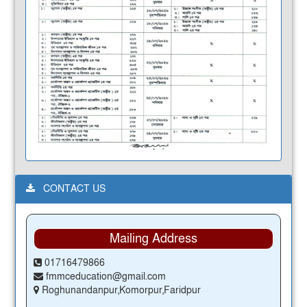
CONTACT US
Mailing Address
01716479866
fmmceducation@gmail.com
Roghunandanpur,Komorpur,Faridpur