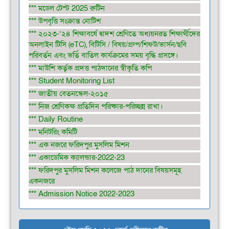
*** মডেল টেস্ট 2025 রুটিন
*** উপবৃত্তি সংক্রান্ত নোটিশ
*** ২০২৩-’২৪ শিক্ষাবর্ষে দ্বাদশ শ্রেণিতে অধ্যয়নরত শিক্ষার্থীদের
অনলাইন টিসি (eTC), বিটিসি / বিষয়/গ্রুপ/শিফট/ভার্সন/ছবি
পরিবর্তন এবং ভর্তি বাতিল কার্যক্রমের সময় বৃদ্ধি প্রসঙ্গে।
*** মাউশি কর্তৃক প্রদত্ত পাঠদানের স্বীকৃতি কপি
*** Student Monitoring List
*** জাতীয় বেতনস্কেল-২০১৫
*** নিজ শ্রেণিকক্ষ প্রতিদিন পরিষ্কার-পরিচ্ছন্ন রাখা।
*** Daily Routine
*** মনিটরিং কমিটি
*** এক নজরে ফরিদপুর মুসলিম মিশন
*** একাডেমিক ক্যালন্ডার-2022-23
*** ফরিদপুর মুসলিম মিশন কলেজে পাঠ দানের বিষয়সমূহ
একনজরে
*** Admission Notice 2022-2023