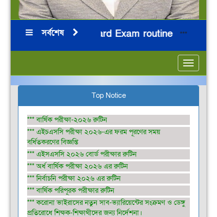
সর্বশেষ
HSC 2026 Board Exam routine
নির্ব
**
***
***
***
Toggle
navigatio
Top Notice
*** বার্ষিক পরীক্ষা-২০২৬ রুটিন
*** এইচএসসি পরীক্ষা ২০২৬-এর ফরম পূরণের সময়
বর্ধিতকরণের বিজ্ঞপ্তি
*** এইসএসসি ২০২৬ বোর্ড পরীক্ষার রুটিন
*** অর্ধ বার্ষিক পরীক্ষা ২০২৬ এর রুটিন
*** নির্বাচনি পরীক্ষা ২০২৬ এর রুটিন
*** বার্ষিক পরিপূরক পরীক্ষার রুটিন
*** করোনা ভাইরাসের নতুন সাব-ভ্যারিয়েন্টের সংক্রমণ ও ডেঙ্গু
প্রতিরোধে শিক্ষক-শিক্ষাথীদের জন্য নির্দেশনা।