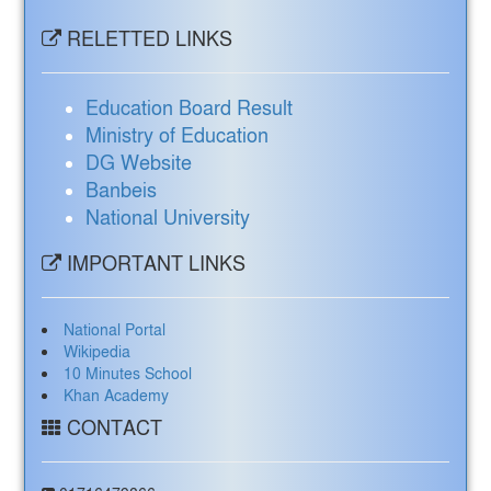
RELETTED LINKS
Education Board Result
Ministry of Education
DG Website
Banbeis
National University
IMPORTANT LINKS
National Portal
Wikipedia
10 Minutes School
Khan Academy
CONTACT