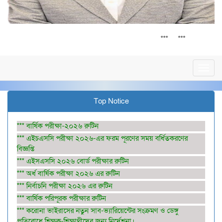
সর্বশেষ
HSC 2026 Board Exam routine
নির্বাচনি 
*
***
***
Toggl
navig
Top Notice
*** বার্ষিক পরীক্ষা-২০২৬ রুটিন
*** এইচএসসি পরীক্ষা ২০২৬-এর ফরম পূরণের সময় বর্ধিতকরণের
বিজ্ঞপ্তি
*** এইসএসসি ২০২৬ বোর্ড পরীক্ষার রুটিন
*** অর্ধ বার্ষিক পরীক্ষা ২০২৬ এর রুটিন
*** নির্বাচনি পরীক্ষা ২০২৬ এর রুটিন
*** বার্ষিক পরিপূরক পরীক্ষার রুটিন
*** করোনা ভাইরাসের নতুন সাব-ভ্যারিয়েন্টের সংক্রমণ ও ডেঙ্গু
প্রতিরোধে শিক্ষক-শিক্ষাথীদের জন্য নির্দেশনা।