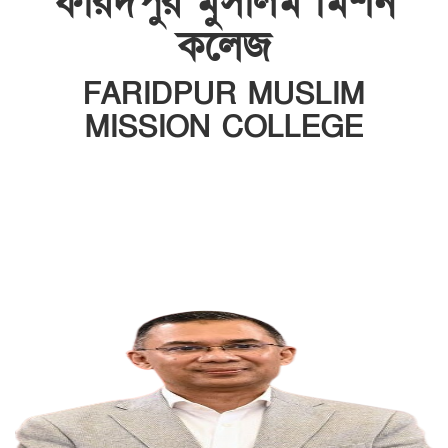
ফরিদপুর মুসলিম মিশন
কলেজ
FARIDPUR MUSLIM
MISSION COLLEGE
INSTITUTE CODE: 5135 EIIN: 108800
Roghunandanpur,Komorpur,Faridpur
Email: fmmceducation@gmail.com | Mobile:
01716479866
Web: http://fmmc.edu.bd/