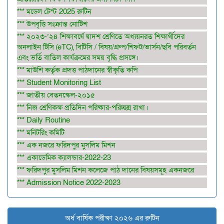
*** মডেল টেস্ট 2025 রুটিন
*** উপবৃত্তি সংক্রান্ত নোটিশ
*** ২০২৩-’২৪ শিক্ষাবর্ষে দ্বাদশ শ্রেণিতে অধ্যয়নরত শিক্ষার্থীদের
অনলাইন টিসি (eTC), বিটিসি / বিষয়/গ্রুপ/শিফট/ভার্সন/ছবি পরিবর্তন
এবং ভর্তি বাতিল কার্যক্রমের সময় বৃদ্ধি প্রসঙ্গে।
*** মাউশি কর্তৃক প্রদত্ত পাঠদানের স্বীকৃতি কপি
*** Student Monitoring List
*** জাতীয় বেতনস্কেল-২০১৫
*** নিজ শ্রেণিকক্ষ প্রতিদিন পরিষ্কার-পরিচ্ছন্ন রাখা।
*** Daily Routine
*** মনিটরিং কমিটি
*** এক নজরে ফরিদপুর মুসলিম মিশন
*** একাডেমিক ক্যালন্ডার-2022-23
*** ফরিদপুর মুসলিম মিশন কলেজে পাঠ দানের বিষয়সমূহ একনজরে
*** Admission Notice 2022-2023
অর্ধ বার্ষিক পরীক্ষা ২০২৬ এর রুটিন