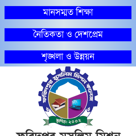
মানসম্মত শিক্ষা
নৈতিকতা ও দেশপ্রেম
শৃঙ্খলা ও উন্নয়ন