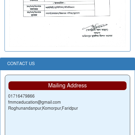
CONTACT US
Mailing Address
01716479866
fmmceducation@gmail.com
Roghunandanpur,Komorpur,Faridpur