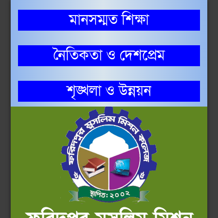
মানসম্মত শিক্ষা
নৈতিকতা ও দেশপ্রেম
শৃঙ্খলা ও উন্নয়ন