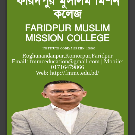
ফরিদপুর মুসলিম মিশন
কলেজ
FARIDPUR MUSLIM
MISSION COLLEGE
INSTITUTE CODE: 5135 EIIN: 108800
Roghunandanpur,Komorpur,Faridpur
Email: fmmceducation@gmail.com | Mobile:
01716479866
Web: http://fmmc.edu.bd/