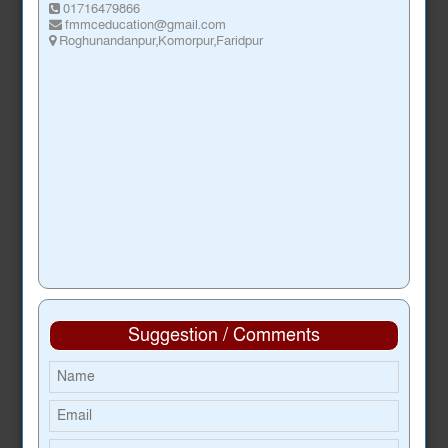
01716479866
fmmceducation@gmail.com
Roghunandanpur,Komorpur,Faridpur
Suggestion / Comments