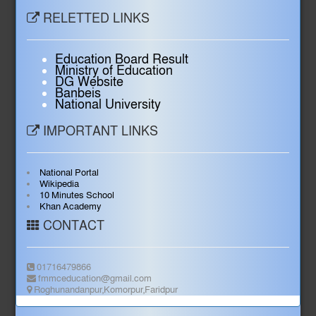
RELETTED LINKS
Education Board Result
Ministry of Education
DG Website
Banbeis
National University
IMPORTANT LINKS
National Portal
Wikipedia
10 Minutes School
Khan Academy
CONTACT
01716479866
fmmceducation@gmail.com
Roghunandanpur,Komorpur,Faridpur