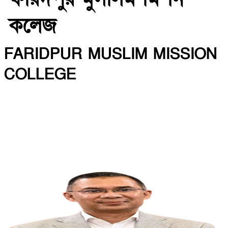
কলেজ
FARIDPUR MUSLIM MISSION
COLLEGE
INSTITUTE CODE: 5135 EIIN: 108800
Roghunandanpur,Komorpur,Faridpur
Email: fmmceducation@gmail.com | Mobile:
01716479866
Web: http://fmmc.edu.bd/