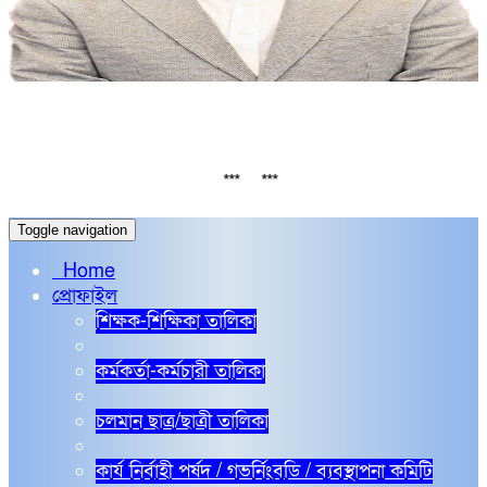
সর্বশেষ
rd Exam routine
নির্বাচনি পরীক্ষা 2026 এর 
***
***
Toggle navigation
Home
প্রোফাইল
শিক্ষক-শিক্ষিকা তালিকা
কর্মকর্তা-কর্মচারী তালিকা
চলমান ছাত্র/ছাত্রী তালিকা
কার্য নির্বাহী পর্ষদ / গভর্নিংবডি / ব্যবস্থাপনা কমিটি