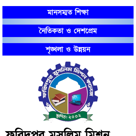
মানসম্মত শিক্ষা
নৈতিকতা ও দেশপ্রেম
শৃঙ্খলা ও উন্নয়ন
ফরিদপুর মুসলিম মিশন