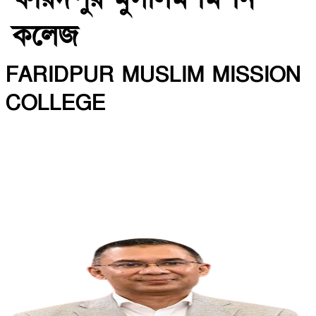
কলেজ
FARIDPUR MUSLIM MISSION
COLLEGE
INSTITUTE CODE: 5135 EIIN: 108800
Roghunandanpur,Komorpur,Faridpur
Email: fmmceducation@gmail.com | Mobile:
01716479866
Web: http://fmmc.edu.bd/