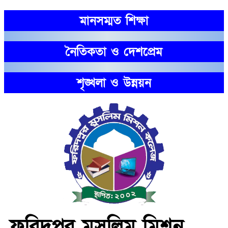
মানসম্মত শিক্ষা
নৈতিকতা ও দেশপ্রেম
শৃঙ্খলা ও উন্নয়ন
ফরিদপুর মুসলিম মিশন