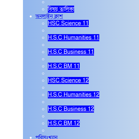
বিষয় তালিকা
অনলাইন ক্লাশ
HSC Science 11
H.S.C Humanities 11
H.S.C Business 11
H.S.C BM 11
HSC Science 12
H.S.C Humanities 12
H.S.C Business 12
H.S.C BM 12
পরিসংখ্যান