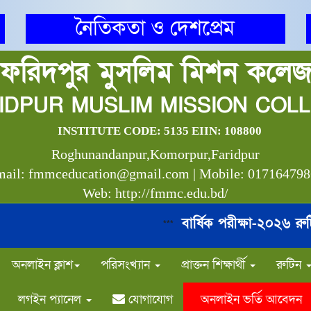
নৈতিকতা ও দেশপ্রেম
ফরিদপুর মুসলিম মিশন কলে
IDPUR MUSLIM MISSION COL
INSTITUTE CODE: 5135 EIIN: 108800
Roghunandanpur,Komorpur,Faridpur
ail: fmmceducation@gmail.com | Mobile: 01716479
Web: http://fmmc.edu.bd/
বার্ষিক পরীক্ষা-২০২৬ রুটিন
***
*
অনলাইন ক্লাশ
পরিসংখ্যান
প্রাক্তন শিক্ষার্থী
রুটিন
লগইন প্যানেল
যোগাযোগ
অনলাইন ভর্তি আবেদন