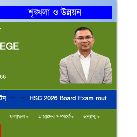
শৃঙ্খলা ও উন্নয়ন
জ
LEGE
866
HSC 2026 Board Exam routine
নির্
**
***
***
***
ফলাফল
আমাদের সম্পর্কে
অন্যান্য