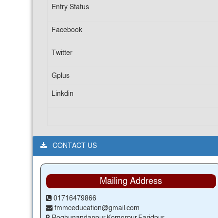
Entry Status
Facebook
Twitter
Gplus
Linkdin
CONTACT US
Mailing Address
01716479866
fmmceducation@gmail.com
Roghunandanpur,Komorpur,Faridpur