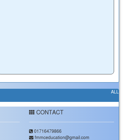
ALL
CONTACT
01716479866
fmmceducation@gmail.com