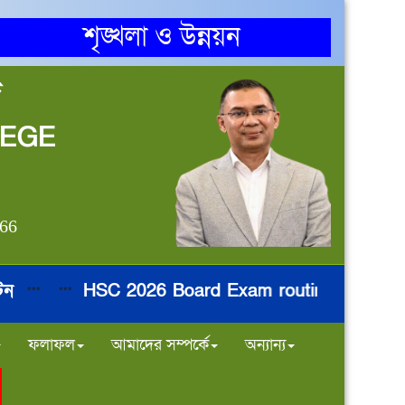
শৃঙ্খলা ও উন্নয়ন
জ
LEGE
866
HSC 2026 Board Exam routine
নির্ব
*
***
***
***
ফলাফল
আমাদের সম্পর্কে
অন্যান্য