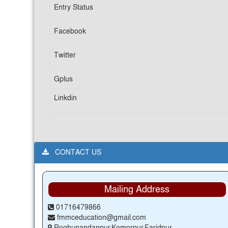
Entry Status
Facebook
Twitter
Gplus
Linkdin
CONTACT US
Mailing Address
01716479866
fmmceducation@gmail.com
Roghunandanpur,Komorpur,Faridpur