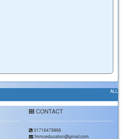
ALL
CONTACT
01716479866
fmmceducation@gmail.com