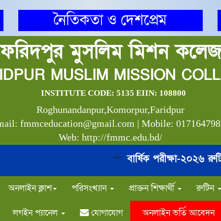
নৈতিকতা ও দেশপ্রেম
ফরিদপুর মুসলিম মিশন কলে
IDPUR MUSLIM MISSION COL
INSTITUTE CODE: 5135 EIIN: 108800
Roghunandanpur,Komorpur,Faridpur
ail: fmmceducation@gmail.com | Mobile: 01716479
Web: http://fmmc.edu.bd/
বার্ষিক পরীক্ষা-২০২৬ রুটিন
***
**
অনলাইন ক্লাশ
পরিসংখ্যান
প্রাক্তন শিক্ষার্থী
রুটিন
লগইন প্যানেল
যোগাযোগ
অনলাইন ভর্তি আবেদন