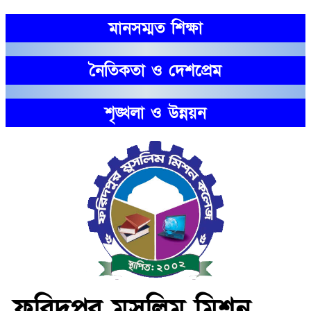
মানসম্মত শিক্ষা
নৈতিকতা ও দেশপ্রেম
শৃঙ্খলা ও উন্নয়ন
ফরিদপুর মুসলিম মিশন