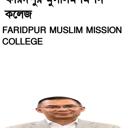
কলেজ
FARIDPUR MUSLIM MISSION
COLLEGE
INSTITUTE CODE: 5135 EIIN: 108800
Roghunandanpur,Komorpur,Faridpur
Email: fmmceducation@gmail.com | Mobile:
01716479866
Web: http://fmmc.edu.bd/