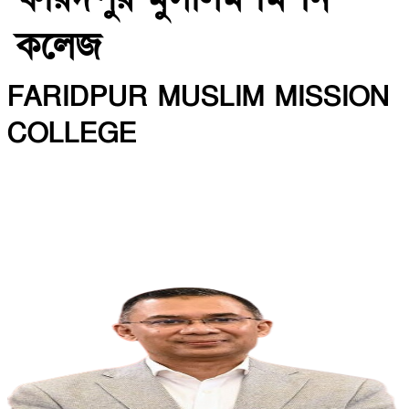
কলেজ
FARIDPUR MUSLIM MISSION
COLLEGE
INSTITUTE CODE: 5135 EIIN: 108800
Roghunandanpur,Komorpur,Faridpur
Email: fmmceducation@gmail.com | Mobile:
01716479866
Web: http://fmmc.edu.bd/