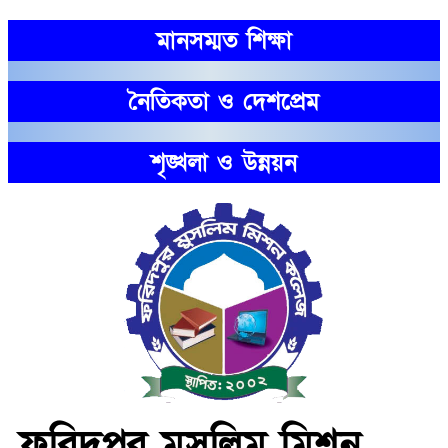
মানসম্মত শিক্ষা
নৈতিকতা ও দেশপ্রেম
শৃঙ্খলা ও উন্নয়ন
ফরিদপুর মুসলিম মিশন