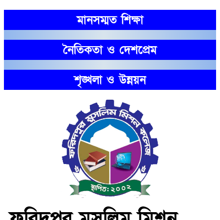
মানসম্মত শিক্ষা
নৈতিকতা ও দেশপ্রেম
শৃঙ্খলা ও উন্নয়ন
ফরিদপুর মুসলিম মিশন