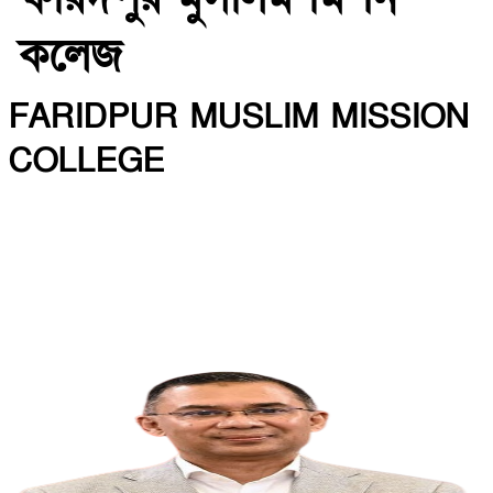
কলেজ
FARIDPUR MUSLIM MISSION
COLLEGE
INSTITUTE CODE: 5135 EIIN: 108800
Roghunandanpur,Komorpur,Faridpur
Email: fmmceducation@gmail.com | Mobile:
01716479866
Web: http://fmmc.edu.bd/