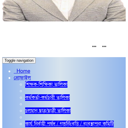
সর্বশেষ
C 2026 Board Exam routine
নির্বাচনি পরী
***
***
Toggle navigation
Home
প্রোফাইল
শিক্ষক-শিক্ষিকা তালিকা
কর্মকর্তা-কর্মচারী তালিকা
চলমান ছাত্র/ছাত্রী তালিকা
কার্য নির্বাহী পর্ষদ / গভর্নিংবডি / ব্যবস্থাপনা কমিটি