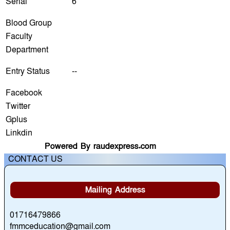
Serial
6
Blood Group
Faculty
Department
Entry Status
--
Facebook
Twitter
Gplus
Linkdin
Powered By raudexpress.com
CONTACT US
Mailing Address
01716479866
fmmceducation@gmail.com