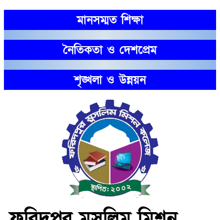
মানসম্মত শিক্ষা
নৈতিকতা ও দেশপ্রেম
শৃঙ্খলা ও উন্নয়ন
ফরিদপুর মুসলিম মিশন