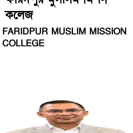
কলেজ
FARIDPUR MUSLIM MISSION
COLLEGE
INSTITUTE CODE: 5135 EIIN: 108800
Roghunandanpur,Komorpur,Faridpur
Email: fmmceducation@gmail.com | Mobile:
01716479866
Web: http://fmmc.edu.bd/