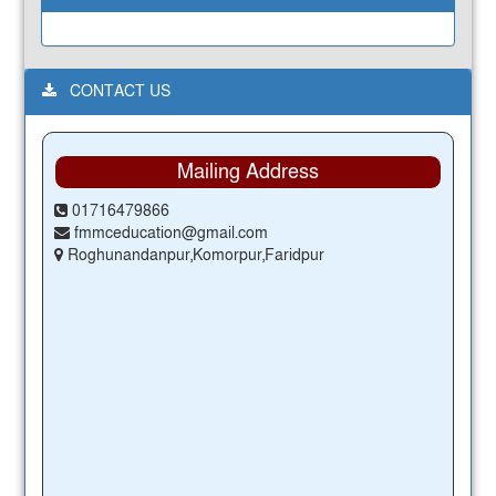
CONTACT US
Mailing Address
01716479866
fmmceducation@gmail.com
Roghunandanpur,Komorpur,Faridpur