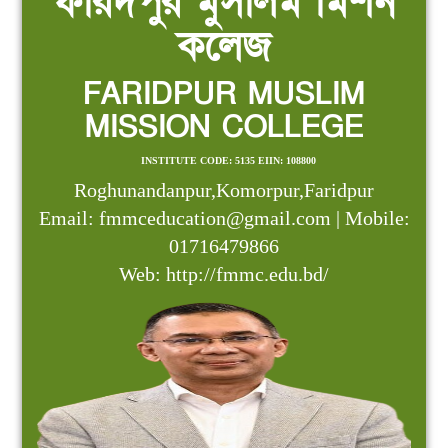
ফরিদপুর মুসলিম মিশন
কলেজ
FARIDPUR MUSLIM
MISSION COLLEGE
INSTITUTE CODE: 5135 EIIN: 108800
Roghunandanpur,Komorpur,Faridpur
Email: fmmceducation@gmail.com | Mobile:
01716479866
Web: http://fmmc.edu.bd/