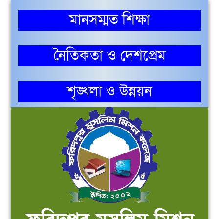
মানসম্মত শিক্ষা
নৈতিকতা ও দেশপ্রেম
শৃঙ্খলা ও উন্নয়ন