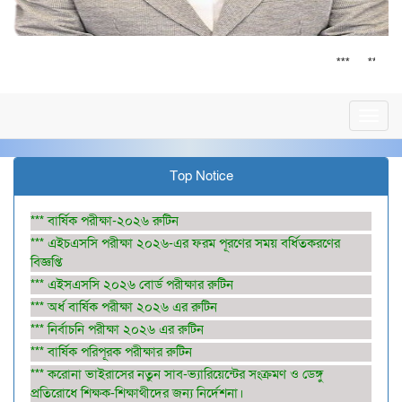
সর্বশেষ
HSC 2026 Board Exam routine
নির্
**
***
***
***
Toggl
navig
Top Notice
*** বার্ষিক পরীক্ষা-২০২৬ রুটিন
*** এইচএসসি পরীক্ষা ২০২৬-এর ফরম পূরণের সময় বর্ধিতকরণের
বিজ্ঞপ্তি
*** এইসএসসি ২০২৬ বোর্ড পরীক্ষার রুটিন
*** অর্ধ বার্ষিক পরীক্ষা ২০২৬ এর রুটিন
*** নির্বাচনি পরীক্ষা ২০২৬ এর রুটিন
*** বার্ষিক পরিপূরক পরীক্ষার রুটিন
*** করোনা ভাইরাসের নতুন সাব-ভ্যারিয়েন্টের সংক্রমণ ও ডেঙ্গু
প্রতিরোধে শিক্ষক-শিক্ষাথীদের জন্য নির্দেশনা।