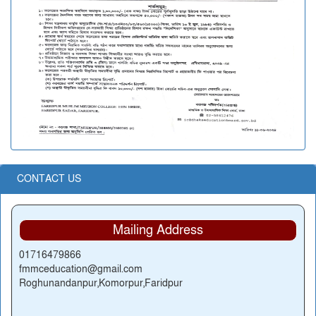
CONTACT US
Mailing Address
01716479866
fmmceducation@gmail.com
Roghunandanpur,Komorpur,Faridpur