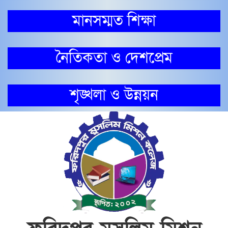
মানসম্মত শিক্ষা
নৈতিকতা ও দেশপ্রেম
শৃঙ্খলা ও উন্নয়ন