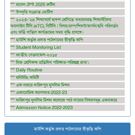
*** মডেল টেস্ট 2025 রুটিন
*** উপবৃত্তি সংক্রান্ত নোটিশ
*** ২০২৩-’২৪ শিক্ষাবর্ষে দ্বাদশ শ্রেণিতে অধ্যয়নরত শিক্ষার্থীদের
অনলাইন টিসি (eTC), বিটিসি / বিষয়/গ্রুপ/শিফট/ভার্সন/ছবি পরিবর্তন
এবং ভর্তি বাতিল কার্যক্রমের সময় বৃদ্ধি প্রসঙ্গে।
*** মাউশি কর্তৃক প্রদত্ত পাঠদানের স্বীকৃতি কপি
*** Student Monitoring List
*** জাতীয় বেতনস্কেল-২০১৫
*** নিজ শ্রেণিকক্ষ প্রতিদিন পরিষ্কার-পরিচ্ছন্ন রাখা।
*** Daily Routine
*** মনিটরিং কমিটি
*** এক নজরে ফরিদপুর মুসলিম মিশন
*** একাডেমিক ক্যালন্ডার-2022-23
*** ফরিদপুর মুসলিম মিশন কলেজে পাঠ দানের বিষয়সমূহ একনজরে
*** Admission Notice 2022-2023
মাউশি কর্তৃক প্রদত্ত পাঠদানের স্বীকৃতি কপি