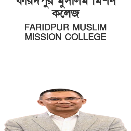
ফরিদপুর মুসলিম মিশন
কলেজ
FARIDPUR MUSLIM
MISSION COLLEGE
INSTITUTE CODE: 5135 EIIN: 108800
Roghunandanpur,Komorpur,Faridpur
Email: fmmceducation@gmail.com | Mobile:
01716479866
Web: http://fmmc.edu.bd/