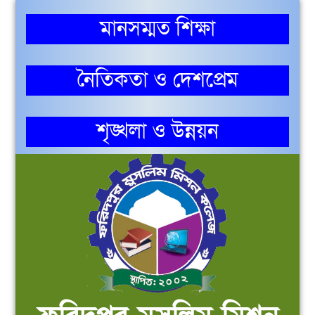
মানসম্মত শিক্ষা
নৈতিকতা ও দেশপ্রেম
শৃঙ্খলা ও উন্নয়ন