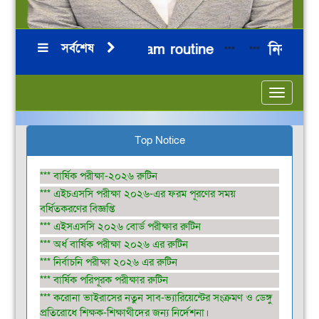
সর্বশেষ
HSC 2026 Board Exam routine
নির্বাচনি প
***
***
Toggle
navigatio
Top Notice
*** বার্ষিক পরীক্ষা-২০২৬ রুটিন
*** এইচএসসি পরীক্ষা ২০২৬-এর ফরম পূরণের সময়
বর্ধিতকরণের বিজ্ঞপ্তি
*** এইসএসসি ২০২৬ বোর্ড পরীক্ষার রুটিন
*** অর্ধ বার্ষিক পরীক্ষা ২০২৬ এর রুটিন
*** নির্বাচনি পরীক্ষা ২০২৬ এর রুটিন
*** বার্ষিক পরিপূরক পরীক্ষার রুটিন
*** করোনা ভাইরাসের নতুন সাব-ভ্যারিয়েন্টের সংক্রমণ ও ডেঙ্গু
প্রতিরোধে শিক্ষক-শিক্ষাথীদের জন্য নির্দেশনা।