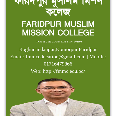
ফরিদপুর মুসলিম মিশন
কলেজ
FARIDPUR MUSLIM
MISSION COLLEGE
INSTITUTE CODE: 5135 EIIN: 108800
Roghunandanpur,Komorpur,Faridpur
Email: fmmceducation@gmail.com | Mobile:
01716479866
Web: http://fmmc.edu.bd/