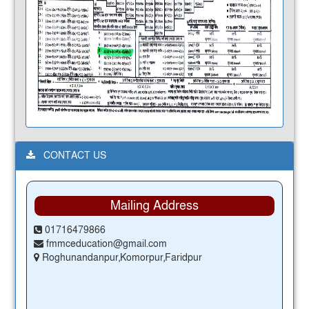
CONTACT US
Mailing Address
01716479866
fmmceducation@gmail.com
Roghunandanpur,Komorpur,Faridpur