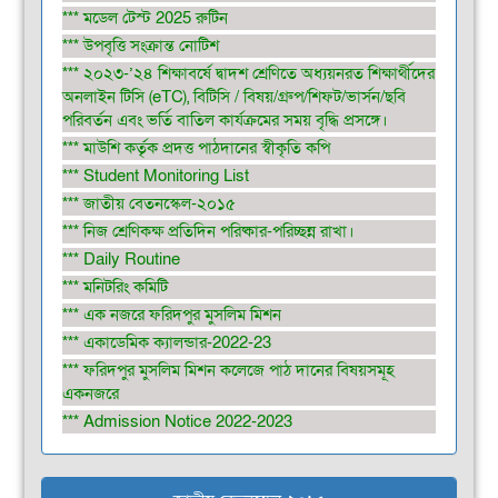
*** মডেল টেস্ট 2025 রুটিন
*** উপবৃত্তি সংক্রান্ত নোটিশ
*** ২০২৩-’২৪ শিক্ষাবর্ষে দ্বাদশ শ্রেণিতে অধ্যয়নরত শিক্ষার্থীদের
অনলাইন টিসি (eTC), বিটিসি / বিষয়/গ্রুপ/শিফট/ভার্সন/ছবি
পরিবর্তন এবং ভর্তি বাতিল কার্যক্রমের সময় বৃদ্ধি প্রসঙ্গে।
*** মাউশি কর্তৃক প্রদত্ত পাঠদানের স্বীকৃতি কপি
*** Student Monitoring List
*** জাতীয় বেতনস্কেল-২০১৫
*** নিজ শ্রেণিকক্ষ প্রতিদিন পরিষ্কার-পরিচ্ছন্ন রাখা।
*** Daily Routine
*** মনিটরিং কমিটি
*** এক নজরে ফরিদপুর মুসলিম মিশন
*** একাডেমিক ক্যালন্ডার-2022-23
*** ফরিদপুর মুসলিম মিশন কলেজে পাঠ দানের বিষয়সমূহ
একনজরে
*** Admission Notice 2022-2023